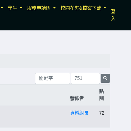
學生
服務申請區
校園花絮&檔案下載
登
入
點
發佈者
閱
資料組長
72