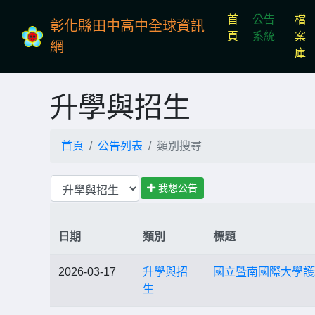
首
公告
檔
彰化縣田中高中全球資訊
(current)
頁
系統
案
網
庫
升學與招生
首頁
公告列表
類別搜尋
我想公告
日期
類別
標題
2026-03-17
升學與招
國立暨南國際大學護
生