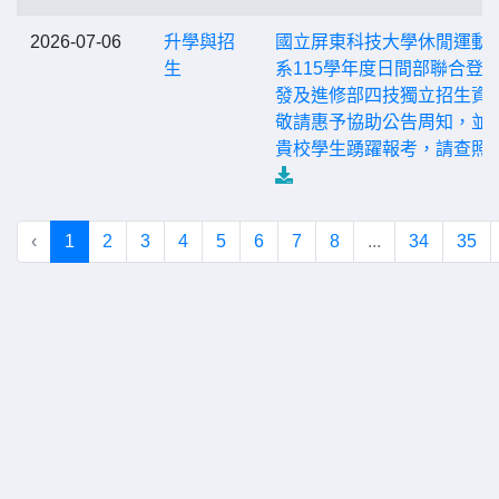
2026-07-06
升學與招
國立屏東科技大學休閒運動
生
系115學年度日間部聯合登
發及進修部四技獨立招生資
敬請惠予協助公告周知，並
貴校學生踴躍報考，請查照
‹
1
2
3
4
5
6
7
8
...
34
35