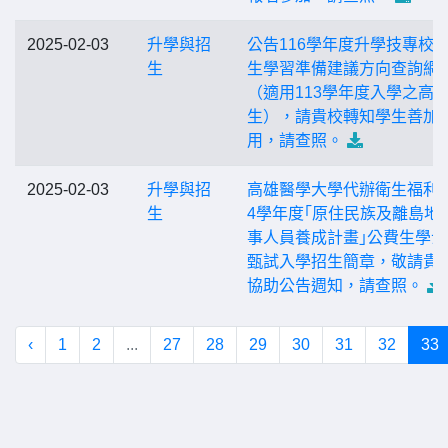
2025-02-03
升學與招
公告116學年度升學技專校
生
生學習準備建議方向查詢網
（適用113學年度入學之高
生），請貴校轉知學生善加
用，請查照。
2025-02-03
升學與招
高雄醫學大學代辦衛生福利部
生
4學年度｢原住民族及離島地
事人員養成計畫｣公費生學士
甄試入學招生簡章，敬請貴
協助公告週知，請查照。
‹
1
2
...
27
28
29
30
31
32
33