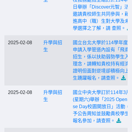
日舉辦「Discover元智」活
邀請貴校師生共同參與，藉
進高中（職）生對大學及未
學選擇之了解，請 查照。
2025-02-08
升學與招
國立台北大學於114學年度
生
申請入學管道內設有「飛鳶
招生，係以扶助弱勢學生入
理念，請轉知貴校持有經濟
證明但面對逆境卻積極向上
生踴躍報名，請查照。
2025-02-08
升學與招
國立中央大學訂於114年3月
生
(星期六)舉辦「2025 Open H
se Day校園開放日」活動，
予公告周知並鼓勵貴校學生
報名參加，請查照。