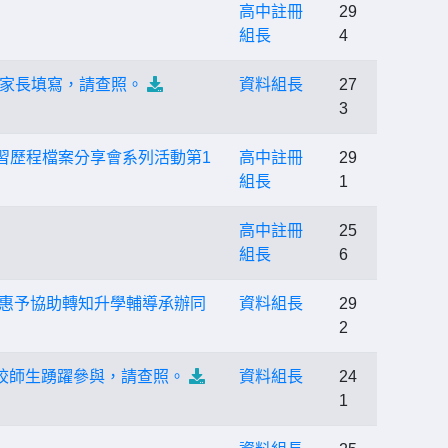
高中註冊
29
組長
4
家長填寫，請查照。
資料組長
27
3
習歷程檔案分享會系列活動第1
高中註冊
29
組長
1
高中註冊
25
組長
6
請惠予協助轉知升學輔導承辦同
資料組長
29
2
校師生踴躍參與，請查照。
資料組長
24
1