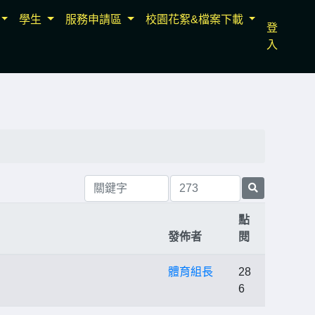
學生
服務申請區
校園花絮&檔案下載
登
入
點
發佈者
閱
體育組長
28
6