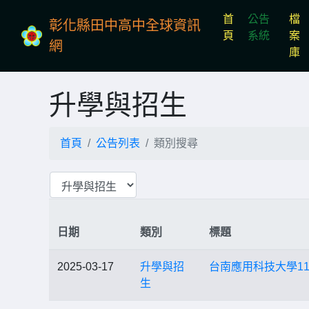
首
公告
檔
彰化縣田中高中全球資訊
(current)
頁
系統
案
網
庫
升學與招生
首頁
公告列表
類別搜尋
日期
類別
標題
2025-03-17
升學與招
台南應用科技大學1
生