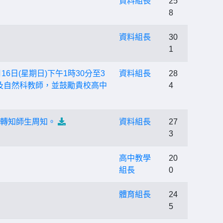
資料組長
25
8
資料組長
30
1
日(星期日)下午1時30分至3
資料組長
28
師及自然科教師，並鼓勵貴校高中
4
並轉知師生周知。
資料組長
27
3
高中教學
20
組長
0
體育組長
24
5