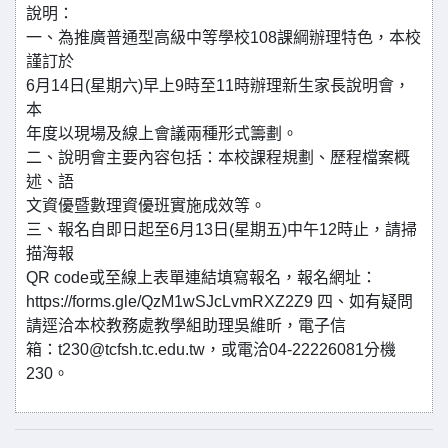
說明：
一、為推廣普通型高級中等學校108課綱辦理特色，本校
謹訂於
6月14日(星期六)早上9時至11時辦理新生家長說明會，
本
年度以現場及線上會議兩種形式籌劃。
二、說明會主要內容包括：本校課程規劃、歷程檔案概
述、語
文資優暨數理資優班實施成效等。
三、報名自即日起至6月13日(星期五)中午12時止，請掃
描海報
QR code或至線上表單連結填寫報名，報名網址：
https://forms.gle/QzM1wSJcLvmRXZ2Z9 四、如有疑問
請逕洽本校教務處教學組助理吳維昕，電子信
箱：t230@tcfsh.tc.edu.tw，或電洽04-22226081分機
230。