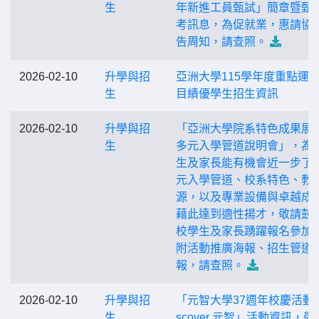
生
年新進工員甄試」簡章暨甄
考訊息，為促就業，惠請協
告周知，請查照。
2026-02-10
升學與招
亞洲大學115學年度重點運
生
目績優學生招生資訊
2026-02-10
升學與招
「亞洲大學院系特色成果展
生
多元入學管道說明會」，為
生及家長能有機會近一步了
元入學管道、校系特色、教
源，以及專業設備與卓越成
藉此達到適性揚才，敬請鼓
校學生及家長踴躍報名參加
附活動推廣海報、招生管道
報，請查照。
2026-02-10
升學與招
「元智大學37週年校慶活動—
生
scover 元智」活動資訊，敬