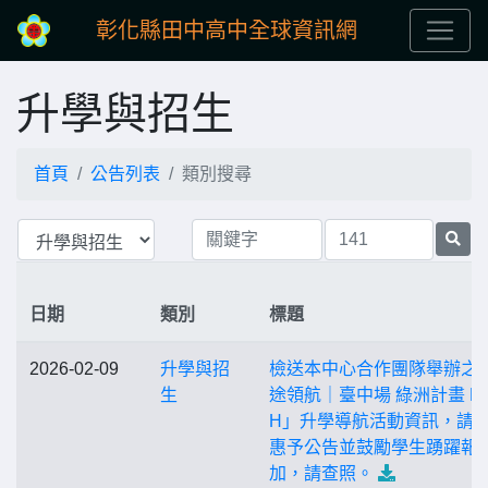
彰化縣田中高中全球資訊網
升學與招生
首頁
公告列表
類別搜尋
日期
類別
標題
2026-02-09
升學與招
檢送本中心合作團隊舉辦之
生
途領航｜臺中場 綠洲計畫 L
H」升學導航活動資訊，請
惠予公告並鼓勵學生踴躍報
加，請查照。