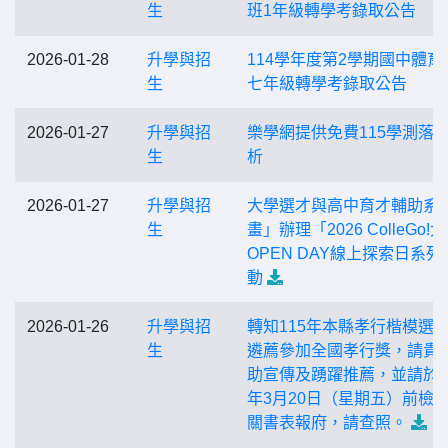
生
班1年級轉學考錄取公告
2026-01-28
升學與招
114學年度第2學期國中體育
生
七年級轉學考錄取公告
2026-01-27
升學與招
樂學網提供免費115學測落
生
析
2026-01-27
升學與招
大學選才與高中育才輔助系
生
畫」辦理「2026 ColleGo!
OPEN DAY線上探索日系列
動
2026-01-26
升學與招
轉知115年本縣孝行楷模選
生
遴薦參加全國孝行獎，請貴
助宣傳及踴躍推薦，並請於1
年3月20日（星期五）前檢
關書表報府，請查照。