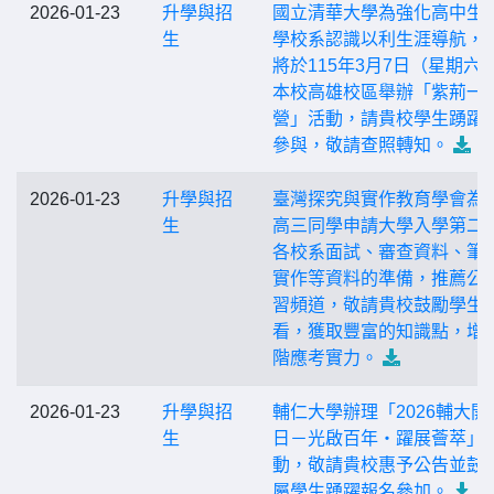
2026-01-23
升學與招
國立清華大學為強化高中生
生
學校系認識以利生涯導航，
將於115年3月7日（星期六
本校高雄校區舉辦「紫荊一
營」活動，請貴校學生踴躍
參與，敬請查照轉知。
2026-01-23
升學與招
臺灣探究與實作教育學會為
生
高三同學申請大學入學第二
各校系面試、審查資料、筆
實作等資料的準備，推薦公
習頻道，敬請貴校鼓勵學生
看，獲取豐富的知識點，增
階應考實力。
2026-01-23
升學與招
輔仁大學辦理「2026輔大開
生
日－光啟百年・躍展薈萃」
動，敬請貴校惠予公告並鼓
屬學生踴躍報名參加。