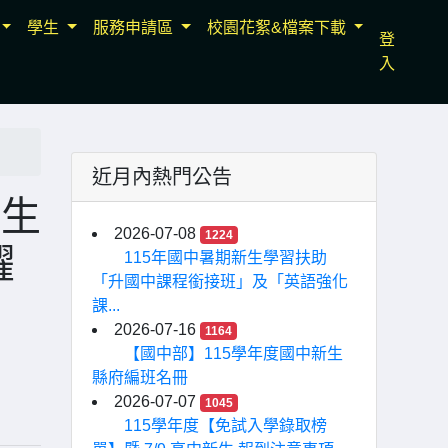
學生
服務申請區
校園花絮&檔案下載
登
入
近月內熱門公告
招生
2026-07-08
1224
躍
115年國中暑期新生學習扶助
「升國中課程銜接班」及「英語強化
課...
2026-07-16
1164
【國中部】115學年度國中新生
縣府編班名冊
2026-07-07
1045
115學年度【免試入學錄取榜