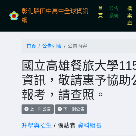
首
公告
檔
彰化縣田中高中全球資訊
(current)
頁
系統
案
網
庫
首頁
公告列表
公告內容
國立高雄餐旅大學11
資訊，敬請惠予協助
報考，請查照。
上一則公告
下一則公告
升學與招生
/ 張貼者
資料組長