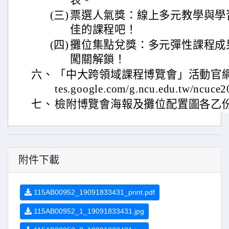
表。
(三)
票選人氣獎：線上多元教學與學
佳的課程吧！
(四)
攤位集點兌獎：多元彈性課程成
闖關解鎖！
六、
「中大跨領域課程博覽會」活動官網與報名
tes.google.com/g.ncu.edu.tw/ncuce
七、
檢附博覽會海報及攤位配置圖各乙
附件下載
115AB00952_19091833431_print.pdf
115AB00952_1_19091833431.jpg