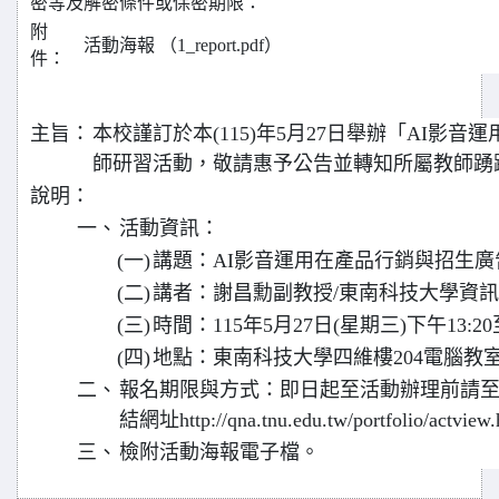
密等及解密條件或保密期限：
附
活動海報 （1_report.pdf）
件：
主旨：
本校謹訂於本(115)年5月27日舉辦「AI影
師研習活動，敬請惠予公告並轉知所屬教師踴
說明：
一、
活動資訊：
(一)
講題：AI影音運用在產品行銷與招生廣
(二)
講者：謝昌勳副教授/東南科技大學資
(三)
時間：115年5月27日(星期三)下午13:20至
(四)
地點：東南科技大學四維樓204電腦教
二、
報名期限與方式：即日起至活動辦理前請
結網址http://qna.tnu.edu.tw/portfolio/actvi
三、
檢附活動海報電子檔。