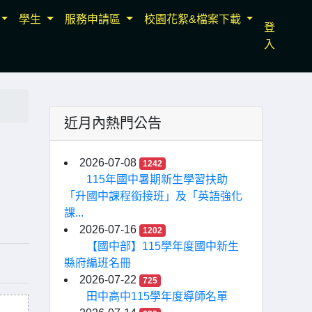
學生
服務申請區
校園花絮&檔案下載
登
入
近月內熱門公告
」
2026-07-08
1242
115年國中暑期新生學習扶助
「升國中課程銜接班」及「英語強化
課...
2026-07-16
1202
【國中部】115學年度國中新生
縣府編班名冊
2026-07-22
725
田中高中115學年度導師名單