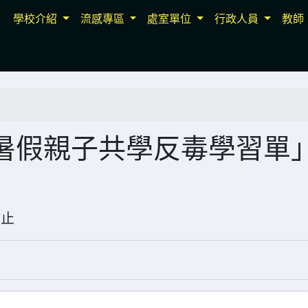
學校介紹
流感專區
處室單位
行政人員
教師
暑假親子共學反毒學習單
0-17止