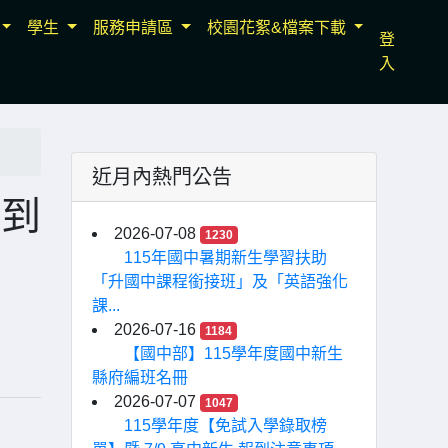
學生
服務申請區
校園花絮&檔案下載
登
入
近月內熱門公告
報到
2026-07-08
1230
115年國中暑期新生學習扶助
「升國中課程銜接班」及「英語強化
課...
2026-07-16
1184
【國中部】115學年度國中新生
縣府編班名冊
2026-07-07
1047
115學年度【免試入學錄取榜