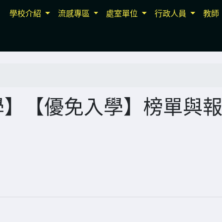
學校介紹
流感專區
處室單位
行政人員
教師
學】【優免入學】榜單與