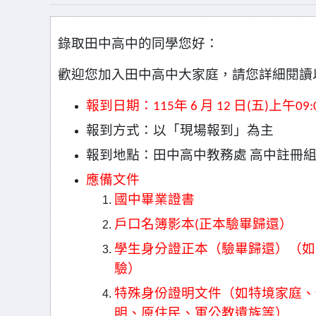
錄取田中高中的同學您好：
歡迎您加入田中高中大家庭，請您詳細閱讀
報到日期：
115
年
6
月
12
日
(
五
)
上午
09:
報到方式：以「現場報到」為主
報到地點：田中高中教務處
高中註冊
應備文件
國中畢業證書
戶口名簿影本
(
正本驗畢歸還）
學生身分證正本（驗畢歸還）（如
驗）
特殊身份證明文件（如特境家庭、
明、原住民、軍公教遺族等）