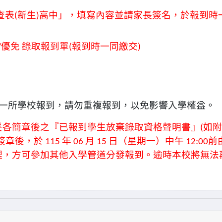
查表
(
新生
)
高中」，填寫內容並請家長簽名，於報到時
/
優免
錄取報到單
(
報到時一同繳交
)
一所學校報到，請勿重複報到，以免影響入學權益。
妥各簡章後之『已報到學生放棄錄取資格聲明書』
(
如附
簽章後，於
115
年
06
月
15
日（星期一）中午
12:00
前
理，方可參加其他入學管道分發報到。逾時本校將無法