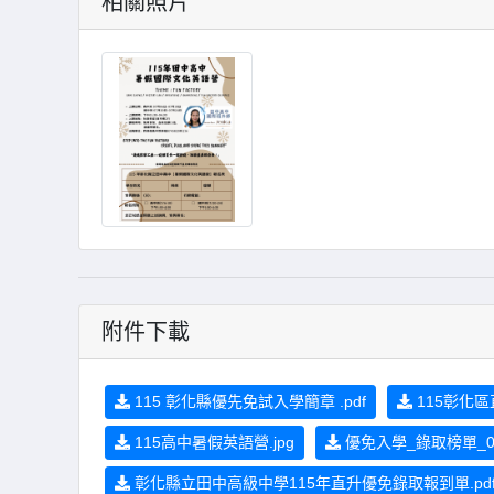
相關照片
附件下載
115 彰化縣優先免試入學簡章 .pdf
115彰化區
115高中暑假英語營.jpg
優免入學_錄取榜單_074
彰化縣立田中高級中學115年直升優免錄取報到單.pd