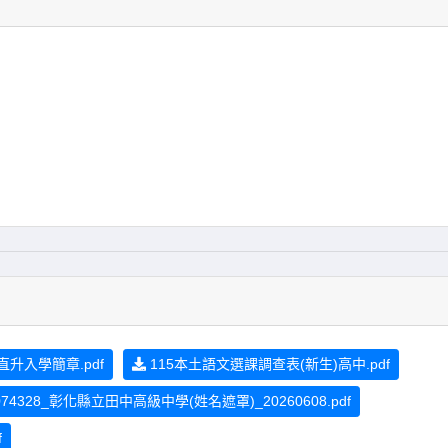
直升入學簡章.pdf
115本土語文選課調查表(新生)高中.pdf
328_彰化縣立田中高級中學(姓名遮罩)_20260608.pdf
f