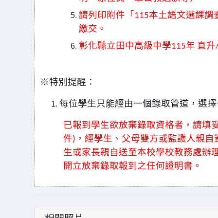
請列印附件「
115
本土語文選課調
繳交。
彰化縣立田中高級中學
115
年
直升
※
特別提醒：
每位學生只能經由一個錄取管道，選擇
已報到學生欲放棄錄取資格者，請填
件
)
，經學生、父母雙方或監護人親自
生或家長親自送至本校學校教務處辦
開立放棄錄取報到之任何證明書。