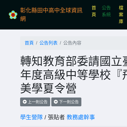
首
公告
檔
彰化縣田中高中全球資訊
(current)
頁
系統
案
網
庫
首頁
公告列表
公告內容
轉知教育部委請國立臺
年度高級中等學校『
美學夏令營
上一則公告
下一則公告
學生營隊
/ 張貼者
教務處幹事