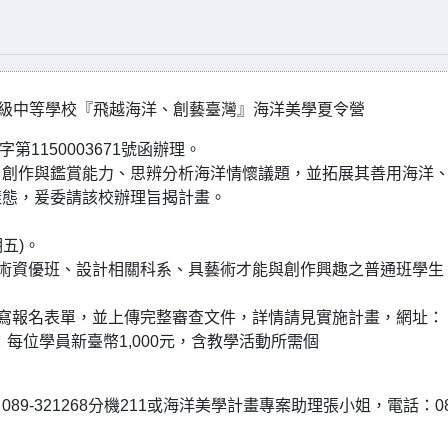
高級中等學校『飛越海洋、創藝臺灣』海洋美學夏令營
1150003671號函辦理。
、創作與鑑賞能力、思辨分析海洋情懷議題，並拓展其善用海洋
樣態，爰委請該校辦理旨揭計畫。
期五)。
美術資優班、設計相關科系、具藝術才能與創作興趣之普通班學生
五)填寫報名表單，並上傳完整審查文件，詳情請見實施計畫，網址：
6(四)報名費用：每位學員新臺幣1,000元，含教學活動所需個
-321268分機211或海洋美學計畫專案助理張小姐，電話：08