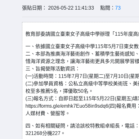
張貼日期： 2026-05-22 11:41:33 點閱：
73
教育部委請國立臺東女子高級中學辦理「115年度
一、依據國立臺東女子高級中學115年5月7日東女教字第
二、本部為推廣海洋藝術創作、蓄積學生藝術感知
惜海洋資源之理念，讓海洋藝術更具多元開展學習
三、旨揭營隊活動資訊：
(一)活動時間：115年7月7日(星期二)至7月10日(星
(二)參加學員資格：公私立高級中等學校美術班、
校至多推薦5名，擇優取50名。
(三)報名方式：自即日起至115年5月22日(星期
https://forms.gle/emhk7Euo58in9sdq
人媒材費、營服等。
四、如有相關疑問，請洽該校特教組卓組長，電話：089
321268分機227。