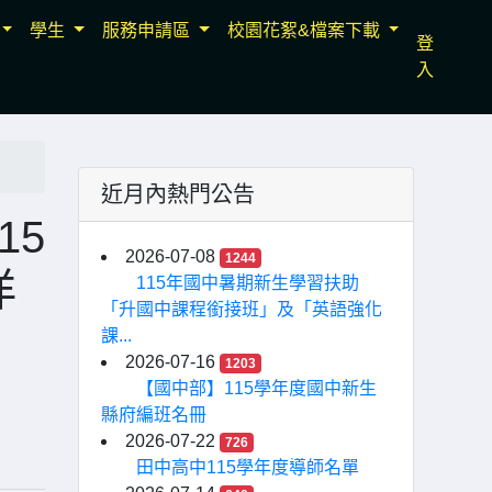
學生
服務申請區
校園花絮&檔案下載
登
入
近月內熱門公告
15
2026-07-08
1244
洋
115年國中暑期新生學習扶助
「升國中課程銜接班」及「英語強化
課...
2026-07-16
1203
【國中部】115學年度國中新生
縣府編班名冊
2026-07-22
726
田中高中115學年度導師名單