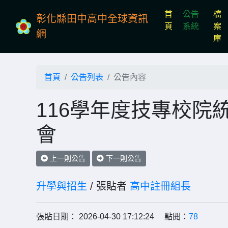
首
公告
檔
彰化縣田中高中全球資訊
(current)
頁
系統
案
網
庫
首頁
公告列表
公告內容
116學年度技專校院
會
上一則公告
下一則公告
升學與招生
/ 張貼者
高中註冊組長
張貼日期： 2026-04-30 17:12:24 點閱：
78