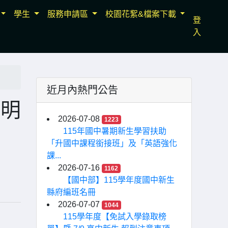
學生
服務申請區
校園花絮&檔案下載
登
入
近月內熱門公告
說明
2026-07-08
1223
115年國中暑期新生學習扶助
「升國中課程銜接班」及「英語強化
課...
2026-07-16
1162
【國中部】115學年度國中新生
縣府編班名冊
2026-07-07
1044
115學年度【免試入學錄取榜