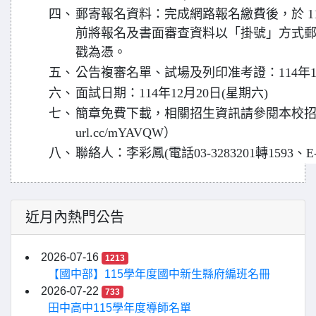
四、
郵寄報名資料：完成網路報名繳費後，於 114 
前將報名及書面審查資料以「掛號」方式
戳為憑。
五、
公告複審名單、試場及列印准考證：114年12
六、
面試日期：114年12月20日(星期六)
七、
簡章免費下載，相關招生資訊請參閱本校招生訊息
url.cc/mYAVQW）
八、
聯絡人：李彩鳳(電話03-3283201轉1593、E-ｍail
近月內熱門公告
2026-07-16
1213
【國中部】115學年度國中新生縣府編班名冊
2026-07-22
733
田中高中115學年度導師名單