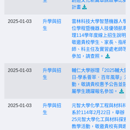
生
創造文化新篇章說故事比賽
計畫
2025-01-03
升學與招
雲林科技大學智慧機器人學
生
位學程暨機器人技優領航專
理114學年度線上招生說明
敬邀貴校學生、家長、指導
師、科主任及實習處老師等
參加，請查照。
2025-01-03
升學與招
輔仁大學辦理「2025輔大開
生
日-學系薈萃．百年風華」活
動，敬請貴校惠予公告並鼓
屬學生踴躍報名參加。
2025-01-03
升學與招
元智大學化學工程與材料科
生
系於114年2月22日，舉辦「 
25元智大學化工與材料探索
教學活動，敬邀貴校有興趣