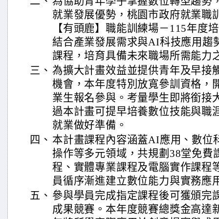
二、
為協助青年學子掌握數位轉型趨勢
就業發展優勢，桃園市政府就業職
【有頭鹿】職能訓練場－115年度
結合產業發展需求與AI科技應用趨
課程，培育具備未來職場所需能力
三、
為擴大計畫效益並提供青年及早接
機會，本年度特別放寬參訓資格，
業生報名參與。考量學生即將銜接
過本計畫可提早培養數位技能與職
就業做好準備。
四、
本計畫課程內容涵蓋AI應用、數位
操作等多元領域，共規劃38堂免費
程、實體專業課程及電腦實作課程
員循序漸進建立數位能力與實務應
五、
參與學員完成指定課程後可獲頒完
成果競賽。本年度競賽總獎金高達新