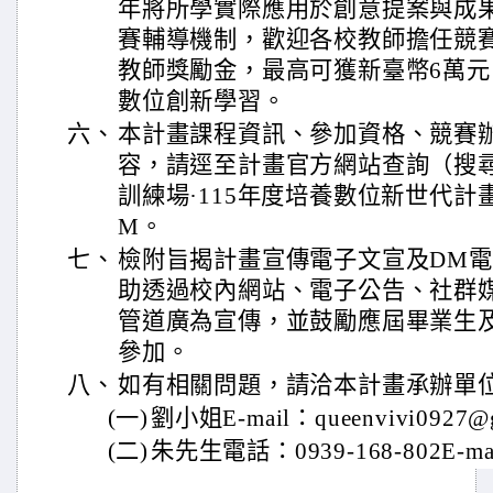
年將所學實際應用於創意提案與成
賽輔導機制，歡迎各校教師擔任競
教師獎勵金，最高可獲新臺幣6萬
數位創新學習。
六、
本計畫課程資訊、參加資格、競賽
容，請逕至計畫官方網站查詢（搜
訓練場·115年度培養數位新世代計
M。
七、
檢附旨揭計畫宣傳電子文宣及DM
助透過校內網站、電子公告、社群
管道廣為宣傳，並鼓勵應屆畢業生
參加。
八、
如有相關問題，請洽本計畫承辦單
(一)
劉小姐E-mail：queenvivi0927@g
(二)
朱先生電話：0939-168-802E-mail