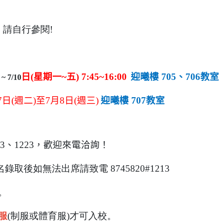
，請自行參閱!
6
日(星期一~五) 7:45~16:00
迎曦樓 705、706教室
~ 7/10
7日(週二)至
7
月8日(週三)
迎曦樓 707教室
13、1223，歡迎來電洽詢！
後如無法出席請致電 8745820#1213
。
服
(
制服或體育服)才可入校。