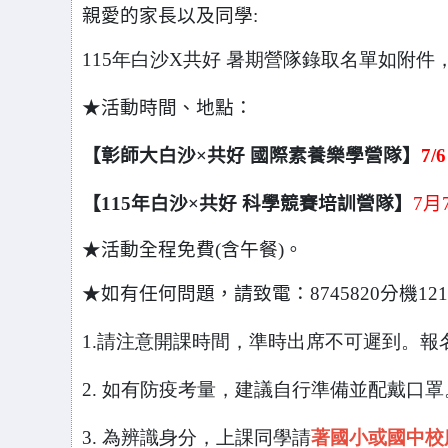
親愛的家長以及同學:
115
年
白沙X共好 暑期營隊錄取名單如附件
★活動時間、地點：
【彰師大白沙×共好 國際素養樂學營隊】
7/
【115年白沙×共好 科學競賽培訓營隊】
7
月
★活動全程免費(含午餐)。
★如有任何問題，請致電：8745820分機12
1.
請注意開課時間，準時出席不可遲到。報名錄取
2.
如有防疫考量，建議自行準備並配戴口罩
3.
為辨識身分，上課同學請
著國小或國中校