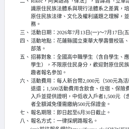
二、
Rikec，阿美語為「律法」，音譯為「立
識原住民族法體系與現行法體系之差異，
原住民族法律、文化及權利議題之理解，
務。
三、
活動日期：2026年7月13日(一)～7月17日
四、
活動地點：花蓮縣國立東華大學壽豐校區、花
部落。
五、
招募對象：全國高中職學生（含自學生、
學生），不限原住民身分，歡迎對原住民
趣者報名參加。
六、
活動費用：每人新台幣2,000元（500元
退還；1,500活動費用含飲食、住宿、保
入戶並提供證明，中低收入戶者1,500元（
者全額減免僅需繳納500元保證金。
七、
報名期限：即日起至6月30日截止。
八、
報名方式：一律採網路報名。