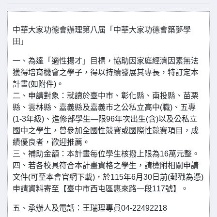
中華大家功德會辦理第八屆「中華大家功德會築夢學
田」
一、為達「適性揚才」目標，協助因家庭經濟因素無法
獲得培育機會之學子，得以持續發展其專長，特訂定本
計畫(如附件)。
二、申請對象：就讀於臺中市、彰化縣、南投縣、苗栗
縣、雲林縣、嘉義縣及嘉義市之公私立高中(職)、五專
(1-3年級)、進修部學生—限96年次出生(含)以及公私立
國中之學生，曾參加全國性競賽或國際性競賽項目，成
績優良者，歡迎推薦。
三、補助金額：本計畫每位學生核撥上限為16萬元整。
四、若各校具符合本計畫資格之學生，請檢附相關申請
文件(可至本會官網下載)，於115年6月30日前(郵戳為憑)
申請資料寄至【臺中市西屯區惠來路一段117號】。
五、承辦人及電話：王瑞理專員04-22492218