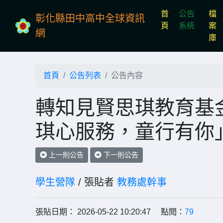
首
公告
檔
彰化縣田中高中全球資訊
(current)
頁
系統
案
網
庫
首頁
公告列表
公告內容
轉知見賢思琪教育基金
琪心服務，童行有你
上一則公告
下一則公告
學生營隊
/ 張貼者
教務處幹事
張貼日期： 2026-05-22 10:20:47 點閱：
79