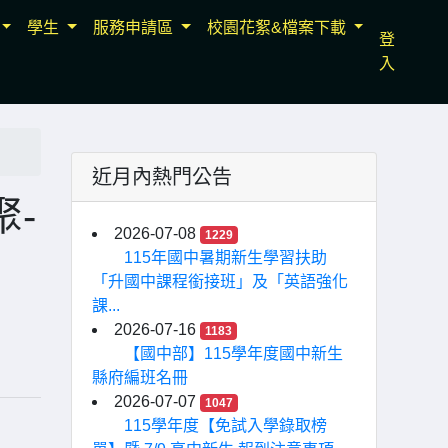
學生
服務申請區
校園花絮&檔案下載
登
入
近月內熱門公告
聚-
2026-07-08
1229
115年國中暑期新生學習扶助
「升國中課程銜接班」及「英語強化
課...
2026-07-16
1183
【國中部】115學年度國中新生
縣府編班名冊
2026-07-07
1047
115學年度【免試入學錄取榜