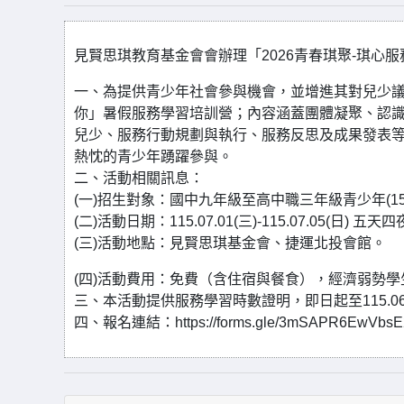
見賢思琪教育基金會會辦理「2026青春琪聚-琪心
一、為提供青少年社會參與機會，並增進其對兒少議
你」暑假服務學習培訓營；內容涵蓋團體凝聚、認
兒少、服務行動規劃與執行、服務反思及成果發表
熱忱的青少年踴躍參與。
二、活動相關訊息：
(一)招生對象：國中九年級至高中職三年級青少年(15-
(二)活動日期：115.07.01(三)-115.07.05(日) 五天
(三)活動地點：見賢思琪基金會、捷運北投會館。
(四)活動費用：免費（含住宿與餐食），經濟弱勢
三、本活動提供服務學習時數證明，即日起至115.06
四、報名連結：https://forms.gle/3mSAPR6EwVbs