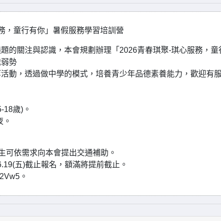
服務，童行有你」暑假服務學習培訓營
題的關注與認識，本會規劃辦理「2026青春琪聚-琪心服務，童
識弱勢
等活動，透過做中學的模式，培養青少年品德素養能力，歡迎有
18歲)。
四夜。
學生可依需求向本會提出交通補助。
.19(五)截止報名，額滿將提前截止。
E2Vw5。