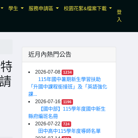
學生
服務申請區
校園花絮&檔案下載
登
入
近月內熱門公告
班特
2026-07-08
1234
請
115年國中暑期新生學習扶助
「升國中課程銜接班」及「英語強化
課...
2026-07-16
1196
【國中部】115學年度國中新生
縣府編班名冊
2026-07-22
724
田中高中115學年度導師名單