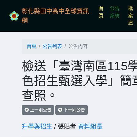
首
公告
檔
彰化縣田中高中全球資訊
(current)
頁
系統
案
網
庫
首頁
公告列表
公告內容
檢送「臺灣南區115
色招生甄選入學」簡
查照。
上一則公告
下一則公告
升學與招生
/ 張貼者
資料組長