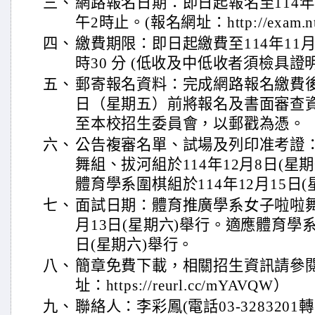
三、
網路報名日期：即日起報名至114年
午2時止。(報名網址：http://exam.ntsu
四、
繳費期限：即日起繳費至114年11
時30 分 (低收及中低收者須檢具證
五、
郵寄報名資料：完成網路報名繳費後，於 
日（星期五）前將報名及書面審查
至本校招生委員會，以郵戳為憑。
六、
公告複審名單、試場及列印准考證
舞組、拔河組於114年12月8日(星
體育學系圍棋組於114年12月15日
七、
面試日期：體育推廣學系女子啦啦舞組
月13日(星期六)舉行。適應體育學系
日(星期六)舉行。
八、
簡章免費下載，相關招生資訊請參
址：https://reurl.cc/mYAVQW）
九、
聯絡人：李彩鳳(電話03-3283201轉159