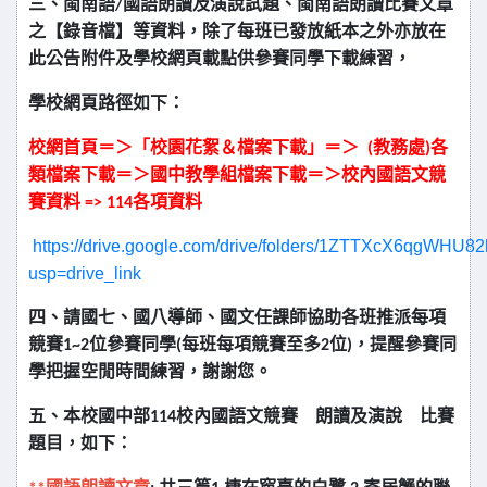
三、閩南語/國語朗讀及演說試題、閩南語朗讀比賽文章
之【錄音檔】等資料，除了每班已發放紙本之外亦放在
此公告附件及學校網頁載點供參賽同學下載練習，
學校網頁路徑如下：
校網首頁＝＞「校園花絮＆檔案下載」＝＞ (教務處)各
類檔案下載
＝＞國中教學組檔案下載＝＞校內國語文競
賽資料
=> 114
各項資料
https://drive.google.com/drive/folders/1ZTTXcX6qgWH
usp=drive_link
四、請國七、國八導師、國文任課師協助各班推派每項
競賽1~2位參賽同學
(
每班每項競賽至多2位)，提醒參賽同
學把握空閒時間練習，謝謝您。
五、本校國中部114校內國語文競賽 朗讀及演說 比賽
題目，如下：