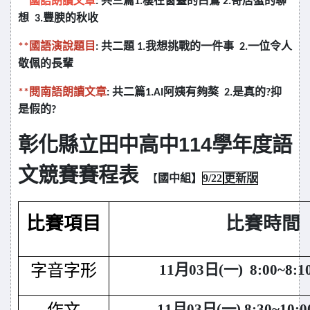
**
國語朗讀文章
: 共三篇1.棲在窗臺的白鷺 2.寄居蟹的聯
想 3.豐腴的秋收
**
國語演說題目
: 共二題 1.我想挑戰的一件事 2.一位令人
敬佩的長輩
**
閱南語朗讀文章
: 共二篇1.AI阿姨有夠獒 2.是真的?抑
是假的?
114
彰化縣立田中高中
學年度語
文競賽賽程表
【
國中組】
9/22
更新版
比賽項目
比賽時間
字音字形
11
月03日(一) 8:00~8:1
11
月03日(一) 8:30~10: