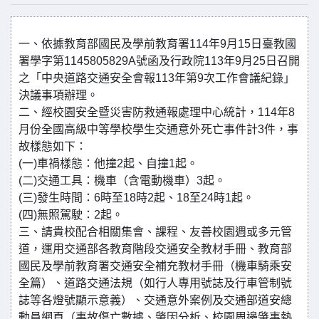
一、依據教育部國民及學前教育署114年9月15日臺教國
署學字第1145805829A號函及行政院113年9月25日召開
之「中央道路交通安全會報113年第9次工作會議紀錄」
決議事項辦理。
二、經校園安全暨災害防救通報處理中心統計，114年8
月份全國高級中等學校學生交通意外死亡事件計3件，事
故樣態如下：
(一)車禍樣態：他撞2起、自撞1起。
(二)交通工具：機車（含電動機車）3起。
(三)發生時間：6時至18時2起、18至24時1起。
(四)無照駕駛：2起。
三、請貴校配合相關集會、課程、友善校園週或多元管
道，運用交通部各教育階段交通安全教材手冊、教育部
國民及學前教育署交通安全補充教材手冊（機車騎乘安
全篇）、道路交通法規（如行人專用號誌及行車管制號
誌等各燈號顯示意義）、交通意外案例及交通部道安總
動員網頁（事故傷亡數據、肇因分析、校園周邊肇事熱