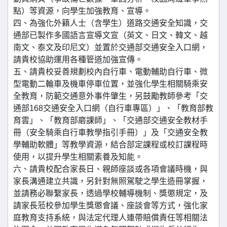
點）等資源，向學生加強教育、宣導。
四、為強化外籍人士（含學生）道路交通安全知識，交
通部已製作多國語言宣導文宣（英文、日文、韓文、越
南文、泰文及印尼文）並置於交通部交通安全入口網，
請貴校協助運用各種管道加強宣傳。
五、請貴校妥善規劃校內自行車、電動輔助自行車、微
型電動二輪車及機車停車位置，並強化學生相關騎乘安
全教育，防範交通意外事件肇生，另鼓勵教師參考「交
通部168交通安全入口網（自行車專區）」、「教育部教
育雲」、「教育部磨課師」、「交通部交通安全教材手
冊（安全騎乘自行車教學指引手冊）」及「交通安全教
學輔助軟體」等教學資源，結合部定課程或校訂課程時
使用，以提升學生相關素養及知能。
六、請貴校配合家長日、親師座談或各項會議時機，與
家長溝通建立共識，另針對無照駕駛之學生造冊掌握，
並請務必聯繫家長，透過學校輔導機制、獎懲規定，及
請家長蒞校參加學生獎懲會議、座談會等方式，強化家
庭教育支持系統，與法定代理人連帶賠償責任等相關法