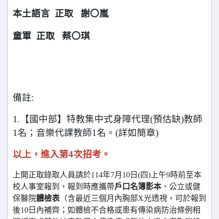
本土語言 正取 謝
嵐
〇
童軍 正取 蔡
琪
〇
備註:
1.
【國中部】特教集中式身障代理(預估缺)教師
1名；音樂代課教師1名。(詳如簡章)
以上，進入第4次招考。
上開正取錄取人員請於114年7月10日(四)上午9時前至本
校人事室報到，報到時應攜帶
戶口名簿影本
、公立或健
保醫院
體檢表
（含最近三個月內胸部X光透視，可於報到
後10日內補齊；如體檢不合格或患有傳染病防治條例相