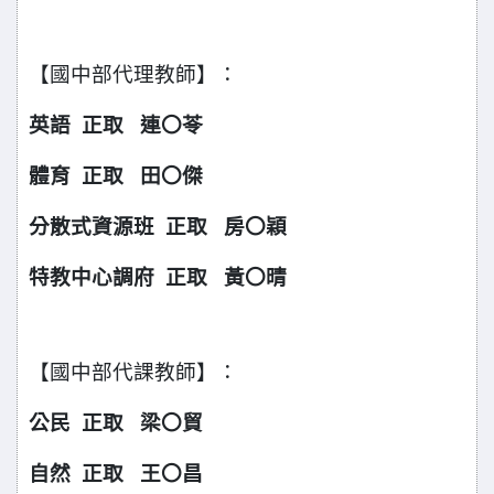
【國中部代理教師】：
英語 正取 連
苓
〇
體育 正取 田
傑
〇
分散式資源班 正取 房
穎
〇
特教中心調府 正取 黃
晴
〇
【國中部代課教師】：
公民 正取 梁
貿
〇
自然 正取 王
昌
〇