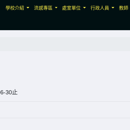
學校介紹
流感專區
處室單位
行政人員
教師
5-06-30止