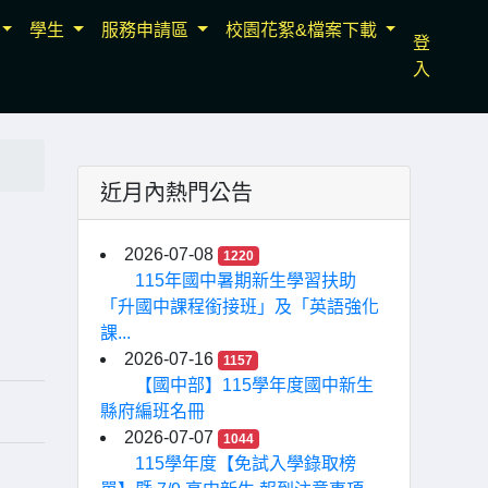
學生
服務申請區
校園花絮&檔案下載
登
入
近月內熱門公告
2026-07-08
1220
115年國中暑期新生學習扶助
「升國中課程銜接班」及「英語強化
課...
2026-07-16
1157
【國中部】115學年度國中新生
縣府編班名冊
2026-07-07
1044
115學年度【免試入學錄取榜