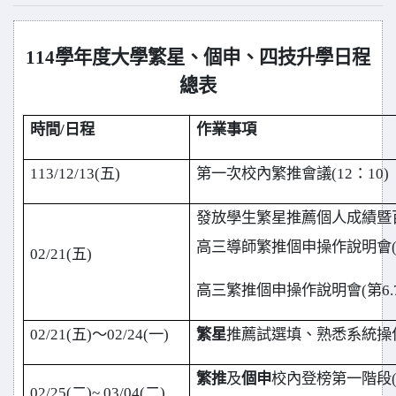
114
學年度大學繁星、個申、四技升學日程
總表
時間/日程
作業事項
113/12/13(
五)
第一次校內繁推會議(12：10)
發放學生繁星推薦個人成績暨
高三導師繁推個申操作說明會(
02/21(
五)
高三繁推個申操作說明會(第6.
02/21(
五)～02/24(一)
繁星
推薦試選填、熟悉系統操作(
繁推
及
個申
校內登榜第一階段(選校群
02/25(
二)~ 03/04(二)