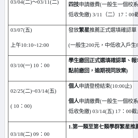
03/04(
二)～03/11(二)
四技
申請繳費(一般生一個校系
低收免繳)
3/11
（二）17：00
03/07(
五)
發放
繁星
推薦正式選填確認單
上午10:10~12:00
(
一般生200元，中低收入戶生8
學生繳回正式選填確認單、報
03/10(
一) 10：00
點前繳回，逾期視同放棄)
個人
申請登榜結束(10:00止)
02/25(
二)~03/14(五)
個人
申請繳費(一般生一個校系
(
10
：00)
低收免繳)
03/14(
五)
17
：00截
1.
第一類至第七類學群繁星推
03/18(
二) 09：00