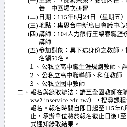
(一)
主題：「探索未來，安頓內在：
養」中區場次研習
(二)
日期：115年8月24日（星期五）09
(三)
地點：集思台中新烏日會議中心
(四)
講師：104人力銀行王榮春職涯
講師
(五)
參加對象：具下述身份之教師，
名額50名。
１、
公私立高中職生涯規劃教師、
２、
公私立高中職導師、科任教師
３、
公私立國中教師
二、
報名與錄取辦法：請至全國教師在職進修
ww2.inservice.edu.tw/），搜
報名。報名時間自即日起至115年8
止，承辦單位將於報名截止日後1至3個
式通知錄取結果。