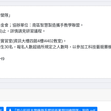
練營隊」
基金會；協辦單位：南區智慧製造攜手教學聯盟。
日(四)止，詳情請見研習議程。
室(資訊大樓四館4樓I4402教室)。
生30名，報名人數超過所規定之人數時，以參加工科技藝競賽
。
H9
f
「崑山科技大學機器手臂技術暑期訓練營隊」附件.pdf