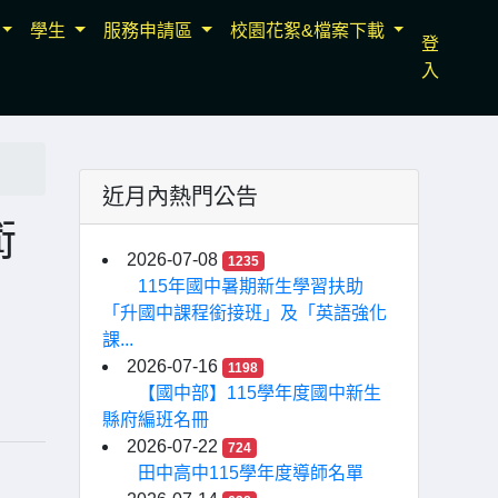
學生
服務申請區
校園花絮&檔案下載
登
入
近月內熱門公告
術
2026-07-08
1235
115年國中暑期新生學習扶助
「升國中課程銜接班」及「英語強化
課...
2026-07-16
1198
【國中部】115學年度國中新生
縣府編班名冊
2026-07-22
724
田中高中115學年度導師名單