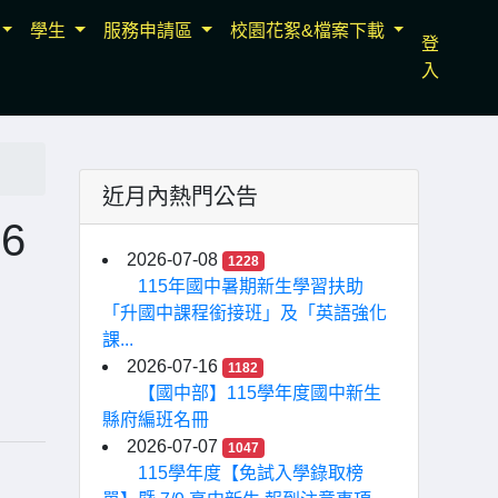
學生
服務申請區
校園花絮&檔案下載
登
入
近月內熱門公告
6
2026-07-08
1228
115年國中暑期新生學習扶助
「升國中課程銜接班」及「英語強化
課...
2026-07-16
1182
【國中部】115學年度國中新生
縣府編班名冊
2026-07-07
1047
115學年度【免試入學錄取榜