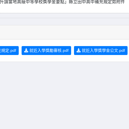
升讀當地高級中等學校獎學金要點」縣立田中高中補充規定如附件
定.pdf
就近入學獎勵審核.pdf
就近入學獎學金公文.pdf