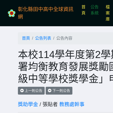
首
公告
檔
彰化縣田中高中全球資訊
(current)
頁
系統
案
網
庫
首頁
公告列表
公告內容
本校114學年度第2
署均衡教育發展獎勵
級中等學校獎學金」
上一則公告
下一則公告
獎助學金
/ 張貼者
教務處幹事