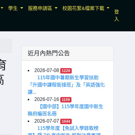
學生
服務申請區
校園花絮&檔案下載
登
入
近月內熱門公告
育
2026-07-08
1220
高
115年國中暑期新生學習扶助
「升國中課程銜接班」及「英語強化
課...
2026-07-16
1159
【國中部】115學年度國中新生
縣府編班名冊
2026-07-07
1044
115學年度【免試入學錄取榜