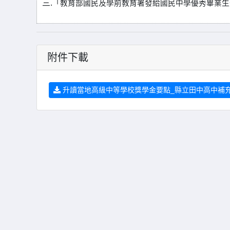
三.
「教育部國民及學前教育署發給國民中學優秀畢業生
附件下載
升讀當地高級中等學校獎學金要點_縣立田中高中補充規