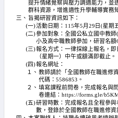
提升情緒覺察與壓力調適能力，並
群科資源，增進適性升學輔導實務
三、
旨揭研習資訊如下：
(一)
活動日期：115年5月29日(星期
(二)
參加對象：全國公私立國中教師(
小及高中職教師參加，研習名額6
(三)
報名方式：一律採線上報名，即日
（星期一）中午或額滿即截止。
(四)
報名網址：
１、
教師請於「全國教師在職進修
代碼：5586853。
２、
填寫課程前問卷，完成報名與問
卷連結：https://forms.gle/b5
(五)
研習時數：完成報名且全程參與者
數，登錄於全國教師在職進修資