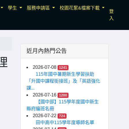
學生
服務申請區
校園花絮&檔案下載
登
入
近月內熱門公告
理
2026-07-08
1241
115年國中暑期新生學習扶助
「升國中課程銜接班」及「英語強化
，
課...
2026-07-16
1200
【國中部】115學年度國中新生
縣府編班名冊
2026-07-22
724
田中高中115學年度導師名單