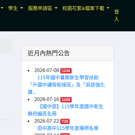
學生
服務申請區
校園花絮&檔案下載
登
入
近月內熱門公告
2026-07-08
1246
115年國中暑期新生學習扶助
「升國中課程銜接班」及「英語強化
課...
2026-07-16
1208
【國中部】115學年度國中新生
縣府編班名冊
2026-07-22
728
田中高中115學年度導師名單