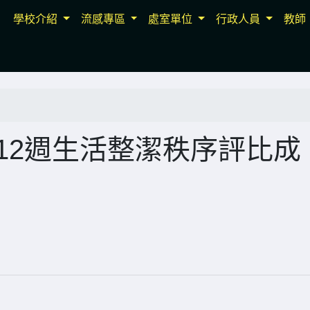
學校介紹
流感專區
處室單位
行政人員
教師
第12週生活整潔秩序評比成