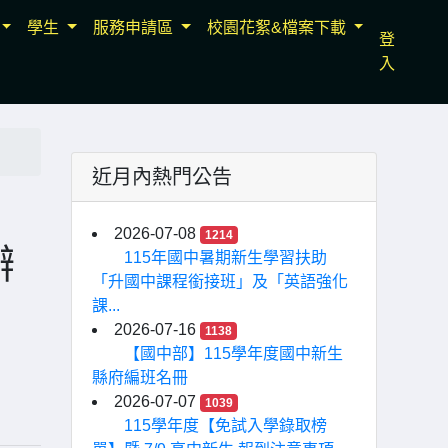
學生
服務申請區
校園花絮&檔案下載
登
入
近月內熱門公告
2026-07-08
1214
辦
115年國中暑期新生學習扶助
「升國中課程銜接班」及「英語強化
課...
2026-07-16
1138
【國中部】115學年度國中新生
縣府編班名冊
2026-07-07
1039
115學年度【免試入學錄取榜