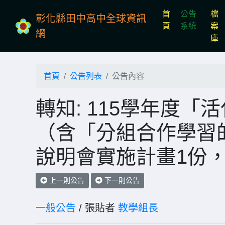
首
公告
檔
彰化縣田中高中全球資訊
(current)
頁
系統
案
網
庫
首頁
公告列表
公告內容
轉知: 115學年度
（含「分組合作學習
說明會實施計畫1份
上一則公告
下一則公告
一般公告
/ 張貼者
教學組長