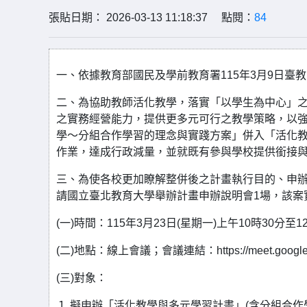
張貼日期： 2026-03-13 11:18:37 點閱：
84
一、依據教育部國民及學前教育署115年3月9日臺教國
二、為協助教師活化教學，落實「以學生為中心」
之實務經營能力，提供更多元可行之教學策略，以強
學～分組合作學習的理念與實踐方案」併入「活化
作業，達成行政減量，並就既有參與學校提供銜接
三、為使各校更加瞭解整併後之計畫執行目的、申
請國立臺北教育大學舉辦計畫申辦說明會1場，該案
(一)時間：115年3月23日(星期一)上午10時30分至1
(二)地點：線上會議；會議連結：https://meet.google.co
(三)對象：
１.擬申辦「活化教學與多元學習計畫」(含分組合作