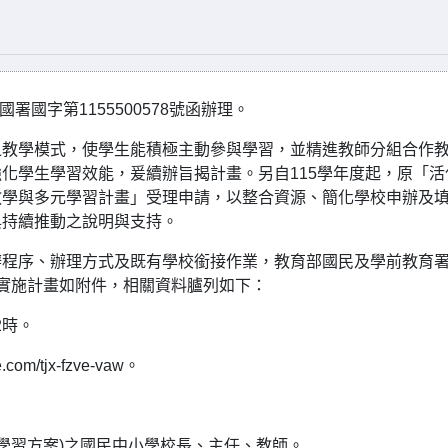
署國字第1155500578號函辦理。
之教學模式，使學生能積極主動參與學習，並精進教師分組合作
化學生學習效能，爰續辦旨揭計畫。另自115學年度起，原「活
教學與多元學習計畫」受理申請，以整合資源、簡化學校申辦及
與持續推動之說明與支持。
辦程序、辦理方式及既有學校銜接作業，教育部國民及學前教育
實施計畫如附件，相關資料臚列如下：
2時。
m/tjx-fzve-vaw。
學習方案)之國民中小學校長、主任、教師。