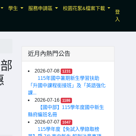
學生
服務申請區
校園花絮&檔案下載
登
入
近月內熱門公告
學部
2026-07-08
1231
惠
115年國中暑期新生學習扶助
「升國中課程銜接班」及「英語強化
課...
2026-07-16
1186
【國中部】115學年度國中新生
縣府編班名冊
2026-07-07
1047
115學年度【免試入學錄取榜