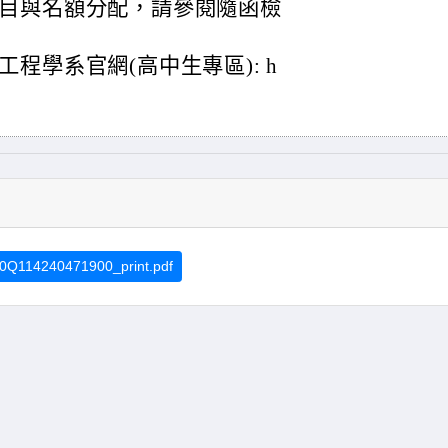
目與名額分配，請參閱隨函檢
程學系官網(高中生專區): h
Q114240471900_print.pdf