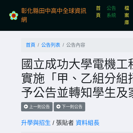
首
公告
檔
彰化縣田中高中全球資訊
(current)
頁
系統
案
網
庫
首頁
公告列表
公告內容
國立成功大學電機工程
實施「甲、乙組分組
予公告並轉知學生及
上一則公告
下一則公告
升學與招生
/ 張貼者
資料組長