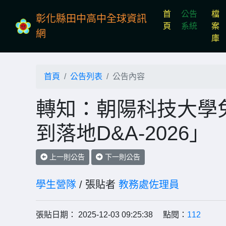
首
公告
檔
彰化縣田中高中全球資訊
(current)
頁
系統
案
網
庫
首頁
公告列表
公告內容
轉知：朝陽科技大學
到落地D&A-2026」
上一則公告
下一則公告
學生營隊
/ 張貼者
教務處佐理員
張貼日期： 2025-12-03 09:25:38 點閱：
112