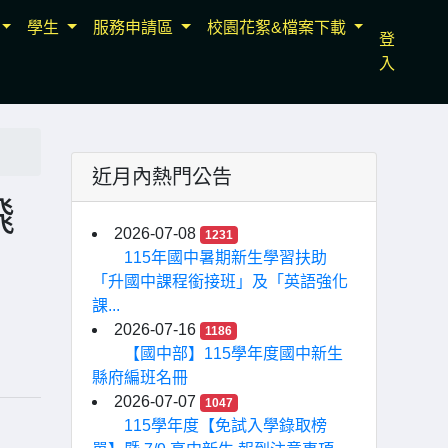
學生
服務申請區
校園花絮&檔案下載
登
入
近月內熱門公告
飛
2026-07-08
1231
115年國中暑期新生學習扶助
「升國中課程銜接班」及「英語強化
課...
2026-07-16
1186
【國中部】115學年度國中新生
縣府編班名冊
2026-07-07
1047
115學年度【免試入學錄取榜