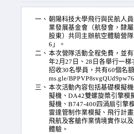
一、
朝陽科技大學飛行與民航人員
業發展基金會（航發會，隸屬
股東）共同主辦航空體驗營隊「
6」。
二、
本次營隊活動全程免費，並有
年2月27日、28日各舉行一
招收30名學員，共有60個名額，活
ms.gle/BPPVP8svgQUd9pw7
三、
本次活動內容包括基礎模擬機
擬機、DA42雙螺旋槳引擎模擬
擬機、B747-400四渦扇
雷達管制作業模擬、飛行計畫
飛航及客艙作業情境實作以及
體驗。