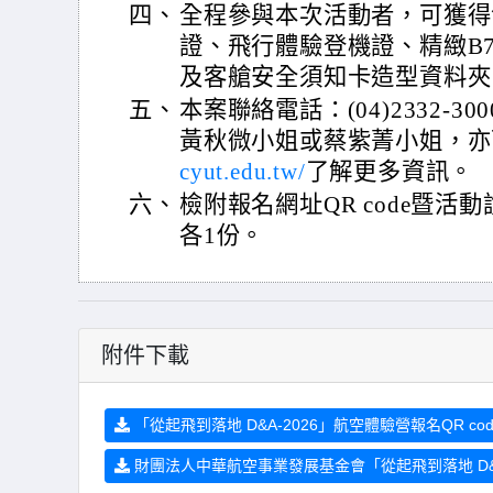
四、
全程參與本次活動者，可獲得包括
證、飛行體驗登機證、精緻B74
及客艙安全須知卡造型資料夾
五、
本案聯絡電話：(04)2332-30
黃秋微小姐或蔡紫菁小姐，亦
cyut.edu.tw/
了解更多資訊。
六、
檢附報名網址QR code暨活
各1份。
附件下載
「從起飛到落地 D&A-2026」航空體驗營報名QR code
財團法人中華航空事業發展基金會「從起飛到落地 D&