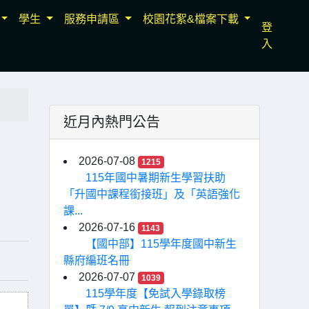
學生
服務申請區
校園花絮&檔案下載
登
入
近月內熱門公告
2026-07-08
1215
115年國中暑期新生學習扶助
「升國中課程銜接班」及「英語強化
課...
2026-07-16
1143
【國中部】115學年度國中新生
縣府編班名冊
2026-07-07
1039
115學年度【免試入學錄取榜