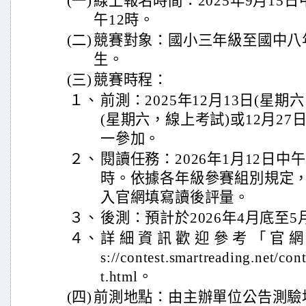
(一)
線上報名時間：2025年9月15日
午12時。
(二)
競賽對象：國小三年級至國中八
生。
(三)
競賽時程：
１、
前測：2025年12月13日(星期
(星期六，線上考試)或12月27
一參加。
２、
閱讀任務：2026年1月12日中午
時。依據各年級參賽組別規定
入官網填寫讀後評量。
３、
後測：預計於2026年4月底至5
４、
詳 細 資 訊 歡 迎 參 考 「 官 網 
s://contest.smartreading.net/con
t.html。
(四)
前測地點：由主辦單位公告測驗