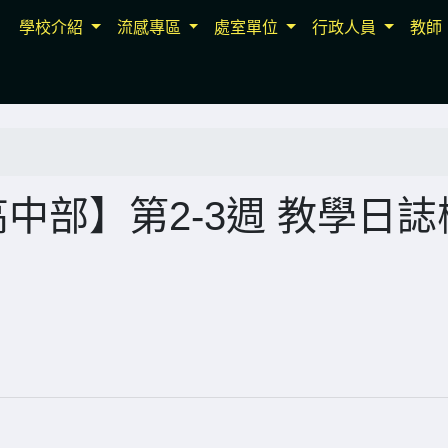
學校介紹
流感專區
處室單位
行政人員
教師
中部】第2-3週 教學日誌