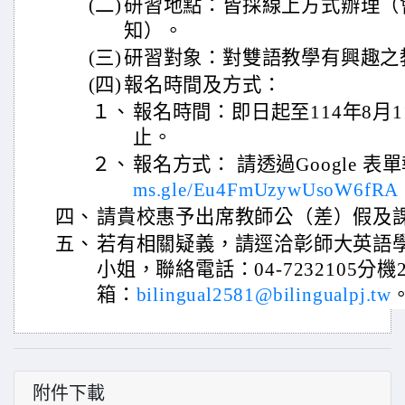
(二)
研習地點：皆採線上方式辦理（
知）。
(三)
研習對象：對雙語教學有興趣之
(四)
報名時間及方式：
１、
報名時間：即日起至114年8月
止。
２、
報名方式： 請透過Google 
ms.gle/Eu4FmUzywUsoW6fRA
四、
請貴校惠予出席教師公（差）假及
五、
若有相關疑義，請逕洽彰師大英語
小姐，聯絡電話：04-7232105分機2
箱：
bilingual2581@bilingualpj.tw
附件下載