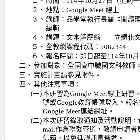
１、
時間：114年10月27日（星期一
２、
地點：Google Meet 線上
３、
講師：品學堂執行長暨《閱讀理
編輯
４、
講題：文本解壓縮——立體化
５、
全教網課程代碼：5062344
６、
報名時間：即日起至114年10月
二、
參加對象：全國高中職國文科教師，
三、
實施計畫請參見附件。
四、
其他注意事項：
(一)
本研習為Google Meet線上研
號或Google教育帳號登入。報名
Google Meet連結網址。
(二)
本次研習錄取通知及活動說明，
mail作為聯繫管道，敬請申請
信箱，以免延誤訊息傳遞。