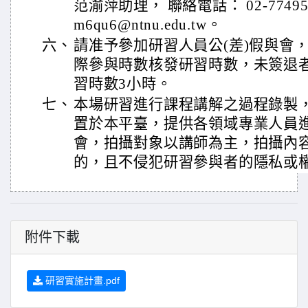
范渝萍助理， 聯絡電話： 02-7749509
m6qu6@ntnu.edu.tw。
六、
請准予參加研習人員公(差)假與會
際參與時數核發研習時數，未簽退
習時數3小時。
七、
本場研習進行課程講解之過程錄製
置於本平臺，提供各領域專業人員
會，拍攝對象以講師為主，拍攝內
的，且不侵犯研習參與者的隱私或
附件下載
研習實施計畫.pdf