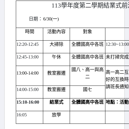
113
學年度第二學期結業式前
日期：
6/30(
一)
時間
活動內容
對象
12:20-12:45
大掃除
全體國高中各班
12:30~13:00
12:45-13:00
午休
全體國高中各班
未打掃完成
國八、高一與高
高一高二互
13:00-14:00
教室搬遷
二
好的互換時
請班長通知
14:00-15:00
教室搬遷
國七
15:10-16:00
結業式
全體國高中各班
地點：活動
16:05
放學