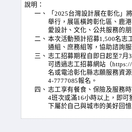
說明：
一、
「2025台灣設計展在彰化」將
舉行，展區橫跨彰化區、鹿港
愛設計、文化、公共服務的朋
二、
本次活動預計招募1,500名
通組、庶務組等，協助諮詢服
三、
志工招募期程自即日起至7月3
可透過志工招募網站（https://de
名或電洽彰化縣志願服務資源整合
4-7777085報名。
四、
志工享有餐食、保險及服務時
4班次或滿16小時以上，即
下屬於自己與城市的美好回憶