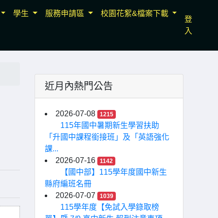
學生
服務申請區
校園花絮&檔案下載
登
入
近月內熱門公告
2026-07-08
1215
115年國中暑期新生學習扶助
「升國中課程銜接班」及「英語強化
課...
2026-07-16
1142
【國中部】115學年度國中新生
縣府編班名冊
2026-07-07
1039
115學年度【免試入學錄取榜