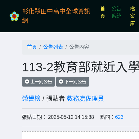
首
公告
檔
彰化縣田中高中全球資訊
(current)
頁
系統
案
網
庫
首頁
公告列表
公告內容
113-2教育部就近
上一則公告
下一則公告
榮譽榜
/ 張貼者
教務處佐理員
張貼日期： 2025-05-12 14:15:38 點閱：
623