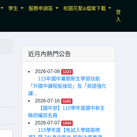
學生
服務申請區
校園花絮&檔案下載
登
入
近月內熱門公告
2026-07-08
1223
115年國中暑期新生學習扶助
「升國中課程銜接班」及「英語強化
課...
2026-07-16
1162
【國中部】115學年度國中新生
縣府編班名冊
2026-07-07
1044
115學年度【免試入學錄取榜