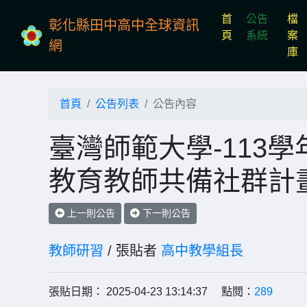
首
公告
檔
彰化縣田中高中全球資訊
(current)
頁
系統
案
網
庫
首頁
公告列表
公告內容
臺灣師範大學-113
教育教師共備社群計
上一則公告
下一則公告
教師研習
/ 張貼者
高中教學組長
張貼日期： 2025-04-23 13:14:37 點閱：
289