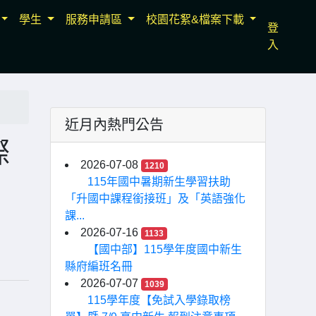
學生
服務申請區
校園花絮&檔案下載
登
入
近月內熱門公告
際
2026-07-08
1210
115年國中暑期新生學習扶助
「升國中課程銜接班」及「英語強化
課...
2026-07-16
1133
【國中部】115學年度國中新生
縣府編班名冊
2026-07-07
1039
115學年度【免試入學錄取榜