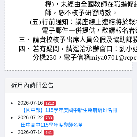
權)，未經由全國教師在職進修
師，恕不核予研習時數。
(五)
行前通知：講座線上連結將於報
電子郵件一併提供，敬請報名者
三、
請貴校核予出席人員公假及協助課
四、
若有疑問，請逕洽承辦窗口：劉小姐，電話
分機230，電子信箱miya0701@rcpet.n
近月內熱門公告
2026-07-16
1212
【國中部】115學年度國中新生縣府編班名冊
2026-07-22
733
田中高中115學年度導師名單
2026-07-14
641