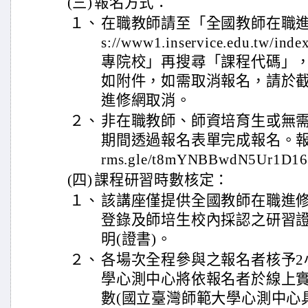
(三)
報名方式：
１、
在職教師請至「全國教師在職進修
s://www1.inservice.edu.tw/
專院校」再搜尋「課程代碼」
如附件，如需取消報名，請於
進修網取消。
２、
非在職教師、師資培育生或無
期間透過報名表單完成報名。報名表單
rms.gle/t8mYNBBwdN5Ur1D1
(四)
課程研習時數核定：
１、
該講座僅提供全國教師在職進
登錄及師培生校內採認之研習
明(證書)。
２、
各場次全程參與之報名者核予2
學心測中心將依報名者於線上
數(國立臺灣師範大學心測中心